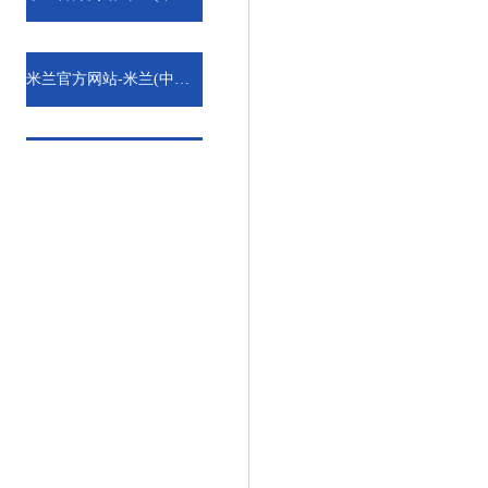
米兰官方网站-米兰(中国) 针打系列
米兰官方网站-米兰(中国) 扫描系列
米兰官方网站-米兰(中国) 条码系列
米兰官方网站-米兰(中国) 打印机系列