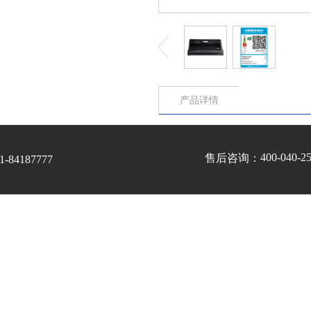
产品详情
400-040-2
售后咨询：
1-84187777
米兰(中国)
解决方案                
服务支持
米
医疗行业
驱动下载
公司介
金融行业
售后服务
米兰官