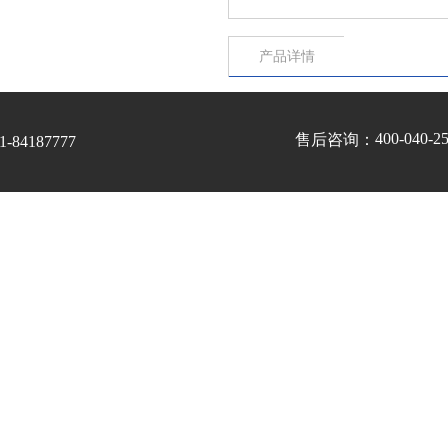
产品详情
400-040-2
售后咨询：
1-84187777
米兰(中国)
解决方案                
服务支持
米
医疗行业
驱动下载
公司介
金融行业
售后服务
米兰官
烟草行业
售后指导
站
米
汽配行业
专利资
地磅衡器设备
米兰官