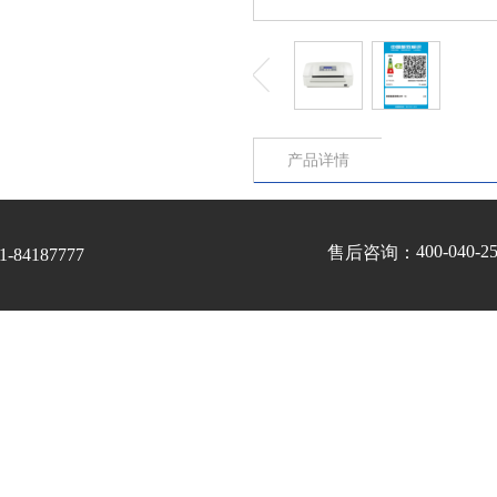
产品详情
400-040-2
售后咨询：
1-84187777
米兰(中国)
解决方案                
服务支持
米
医疗行业
驱动下载
公司介
金融行业
售后服务
米兰官