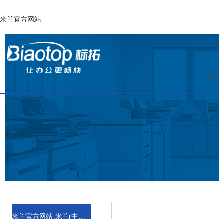
米兰官方网站
米
米兰官方网站-米兰(中国) 耗材系列