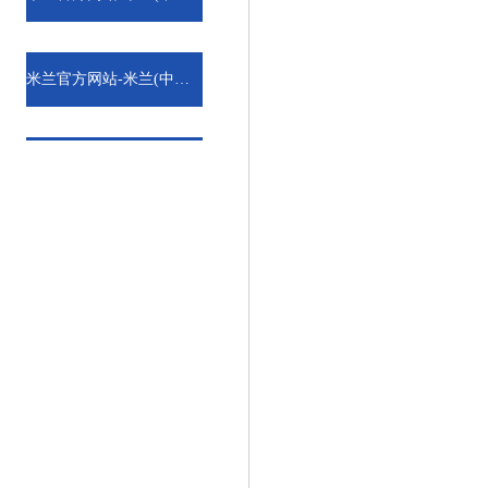
米兰官方网站-米兰(中国) 针打系列
米兰官方网站-米兰(中国) 扫描系列
米兰官方网站-米兰(中国) 条码系列
米兰官方网站-米兰(中国) 打印机系列