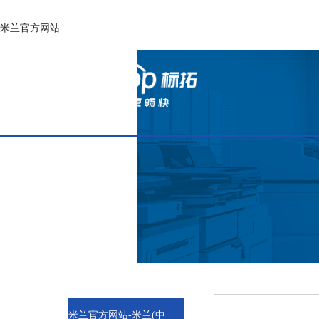
米兰官方网站
米兰官方网站-米兰(中国) 耗材系列