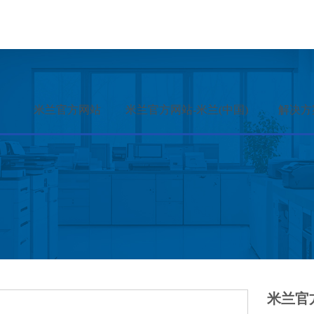
米兰官方网站
米兰官方网站-米兰(中国)
解决方
米兰官方