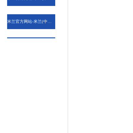
米兰官方网站-米兰(中国) 针打系列
米兰官方网站-米兰(中国) 扫描系列
米兰官方网站-米兰(中国) 条码系列
米兰官方网站-米兰(中国) 打印机系列