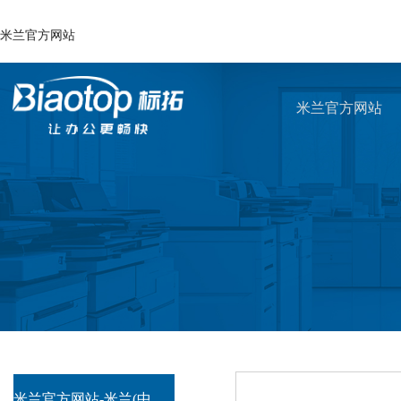
米兰官方网站
米兰官方网站
关于我们
米兰官方网站-米兰(中国) 耗材系列